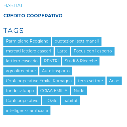
HABITAT
CREDITO COOPERATIVO
TAGS
Parmigiano Reggiano
quotazioni settimanali
mercati lattiero caseari
Latte
Focus con l'esperto
lattiero-caseario
RENTRI
Studi & Ricerche
agroalimentare
Autotrasporto
Confcooperative Emilia Romagna
terzo settore
Anac
fondosviluppo
CCIAA EMILIA
Node
Confcooperative
L'Ovile
habitat
intelligenza artificiale