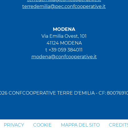
terredemilia@pec.confcooperative.it
MODENA
Via Emilia Ovest, 101
41124 MODENA
t +39 059 384011
modena@confcooperative.it
026 CONFCOOPERATIVE TERRE D'EMILIA - CF: 8007691
PRIVACY
COOKIE
MAPPA DEL SITO
CREDIT