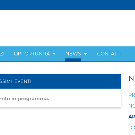
ZI
OPPORTUNITÀ
NEWS
CONTATTI
N
SSIMI EVENTI
PR
ento in programma.
NO
A
DI