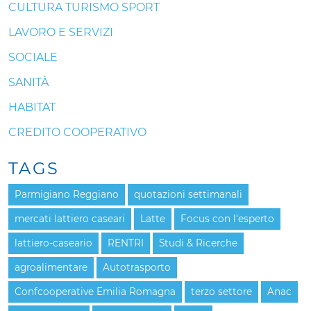
CULTURA TURISMO SPORT
LAVORO E SERVIZI
SOCIALE
SANITÀ
HABITAT
CREDITO COOPERATIVO
TAGS
Parmigiano Reggiano
quotazioni settimanali
mercati lattiero caseari
Latte
Focus con l'esperto
lattiero-caseario
RENTRI
Studi & Ricerche
agroalimentare
Autotrasporto
Confcooperative Emilia Romagna
terzo settore
Anac