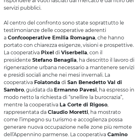
rispondere ai vuoti lasciati dal mercato e dal ritiro dei
servizi pubblici.
Al centro del confronto sono state soprattutto le
testimonianze delle cooperative aderenti
a
Confcooperative Emilia Romagna
, che hanno
portato con chiarezza esigenze, visioni e prospettive.
La cooperativa
Pixel
di
Viserbella
, con il
presidente
Stefano Benaglia
, ha descritto il lavoro di
rigenerazione urbana necessario a mantenere servizi
e presidi sociali anche nei mesi invernali. La
cooperativa
Foiatonda
di
San Benedetto Val di
Sambro
, guidata da
Ermanno Pavesi
, ha espresso in
modo netto la richiesta di “snellire la burocrazia”,
mentre la cooperativa
La Corte di Rigoso
,
rappresentata da
Claudio Moretti
, ha mostrato
come l’impegno su turismo e accoglienza possa
generare nuova occupazione nelle zone più remote
dell’Appennino parmense. La cooperativa
Camino