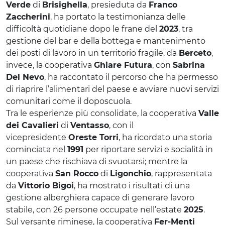
Verde
di
Brisighella
, presieduta da
Franco
Zaccherini
, ha portato la testimonianza delle
difficoltà quotidiane dopo le frane del
2023
, tra
gestione del bar e della bottega e mantenimento
dei posti di lavoro in un territorio fragile, da
Berceto
,
invece, la cooperativa
Ghiare Futura
, con
Sabrina
Del Nevo
, ha raccontato il percorso che ha permesso
di riaprire l’alimentari del paese e avviare nuovi servizi
comunitari come il doposcuola.
Tra le esperienze più consolidate, la cooperativa
Valle
dei Cavalieri
di
Ventasso
, con il
vicepresidente
Oreste Torri
, ha ricordato una storia
cominciata nel
1991
per riportare servizi e socialità in
un paese che rischiava di svuotarsi; mentre la
cooperativa
San Rocco
di
Ligonchio
, rappresentata
da
Vittorio Bigoi
, ha mostrato i risultati di una
gestione alberghiera capace di generare lavoro
stabile, con 26 persone occupate nell’estate
2025
.
Sul versante riminese, la cooperativa
Fer-Menti