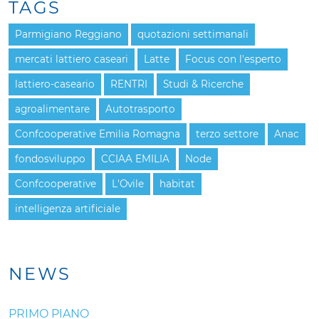
TAGS
Parmigiano Reggiano
quotazioni settimanali
mercati lattiero caseari
Latte
Focus con l'esperto
lattiero-caseario
RENTRI
Studi & Ricerche
agroalimentare
Autotrasporto
Confcooperative Emilia Romagna
terzo settore
Anac
fondosviluppo
CCIAA EMILIA
Node
Confcooperative
L'Ovile
habitat
intelligenza artificiale
NEWS
PRIMO PIANO