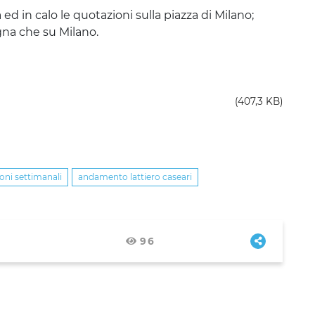
d in calo le quotazioni sulla piazza di Milano;
gna che su Milano.
(407,3 KB)
oni settimanali
andamento lattiero caseari
96