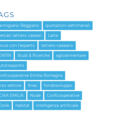
AGS
armigiano Reggiano
quotazioni settimanali
ercati lattiero caseari
Latte
ocus con l'esperto
lattiero-caseario
ENTRI
Studi & Ricerche
agroalimentare
utotrasporto
onfcooperative Emilia Romagna
erzo settore
Anac
fondosviluppo
CIAA EMILIA
Node
Confcooperative
Ovile
habitat
intelligenza artificiale