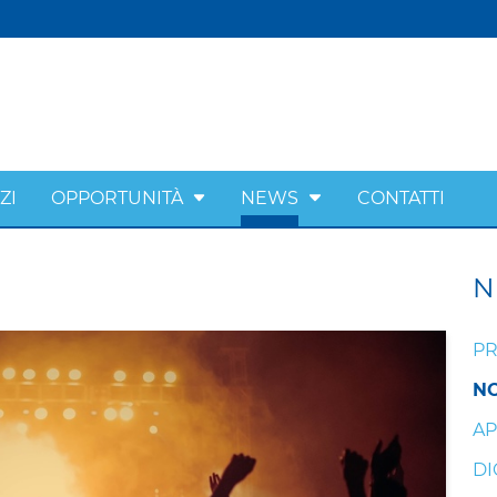
ZI
OPPORTUNITÀ
NEWS
CONTATTI
N
PR
NO
AP
DI