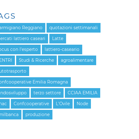
AGS
armigiano Reggiano
quotazioni settimanali
ercati lattiero caseari
Latte
ocus con l'esperto
lattiero-caseario
ENTRI
Studi & Ricerche
agroalimentare
utotrasporto
onfcooperative Emilia Romagna
ondosviluppo
terzo settore
CCIAA EMILIA
nac
Confcooperative
L'Ovile
Node
milbanca
produzione