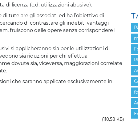
 di licenza (c.d. utilizzazioni abusive).
T
di tutelare gli associati ed ha l’obiettivo di
o, cercando di contrastare gli indebiti vantaggi
P
em, fruiscono delle opere senza corrispondere i
m
ivi si applicheranno sia per le utilizzazioni di
F
vedono sia riduzioni per chi effettua
R
e dovute sia, viceversa, maggiorazioni correlate
ate.
A
ioni che saranno applicate esclusivamente in
C
f
A
E
(110,58 KB)