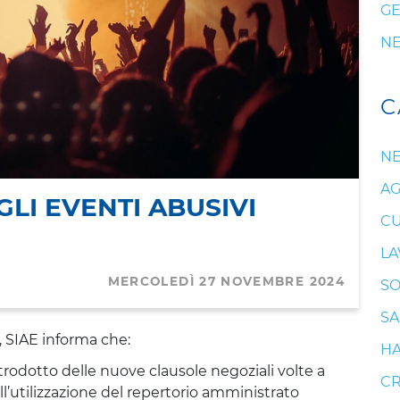
GE
N
C
N
AG
GLI EVENTI ABUSIVI
CU
LA
MERCOLEDÌ 27 NOVEMBRE 2024
SO
SA
, SIAE informa che:
HA
ntrodotto delle nuove clausole negoziali volte a
CR
l’utilizzazione del repertorio amministrato