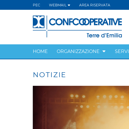
PEC
WEBMAIL
AREA RISERVATA
HOME
ORGANIZZAZIONE
SERVI
NOTIZIE