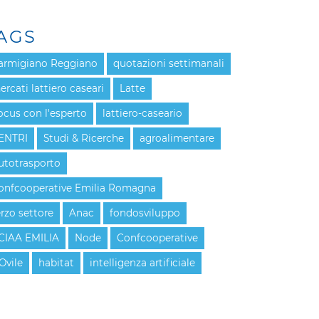
AGS
armigiano Reggiano
quotazioni settimanali
ercati lattiero caseari
Latte
ocus con l'esperto
lattiero-caseario
ENTRI
Studi & Ricerche
agroalimentare
utotrasporto
onfcooperative Emilia Romagna
erzo settore
Anac
fondosviluppo
CIAA EMILIA
Node
Confcooperative
Ovile
habitat
intelligenza artificiale