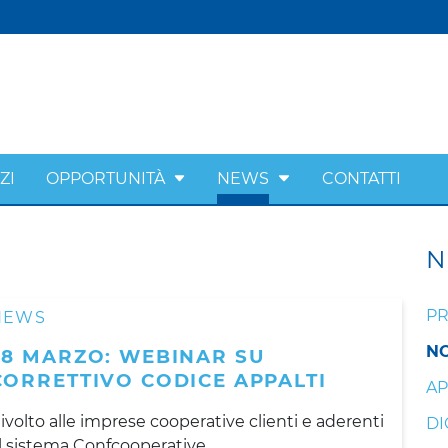
ZI
OPPORTUNITÀ
NEWS
CONTATTI
N
PR
NEWS
NO
28 MARZO: WEBINAR SU
CORRETTIVO CODICE APPALTI
AP
ivolto alle imprese cooperative clienti e aderenti
DI
l sistema Confcooperative