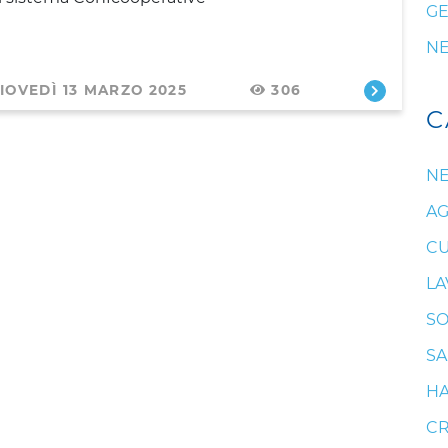
GE
N
IOVEDÌ 13 MARZO 2025
306
C
N
AG
CU
LA
SO
SA
HA
CR