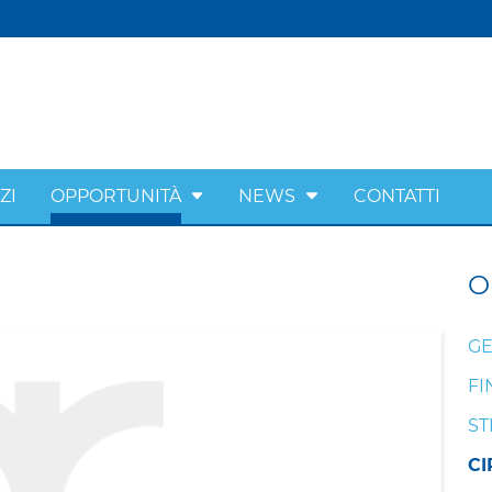
ZI
OPPORTUNITÀ
NEWS
CONTATTI
O
GE
FI
ST
CI