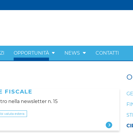
ZI
OPPORTUNITÀ
NEWS
CONTATTI
O
E FISCALE
GE
tro nella newsletter n. 15
FI
i valuta estera
ST
CI