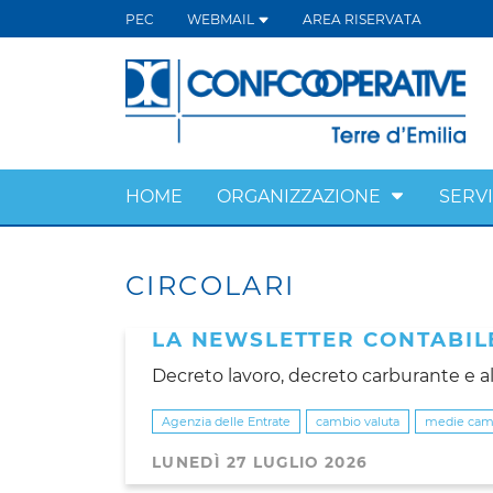
PEC
WEBMAIL
AREA RISERVATA
HOME
ORGANIZZAZIONE
SERVI
CIRCOLARI
LA NEWSLETTER CONTABIL
Decreto lavoro, decreto carburante e al
Agenzia delle Entrate
cambio valuta
medie camb
LUNEDÌ 27 LUGLIO 2026