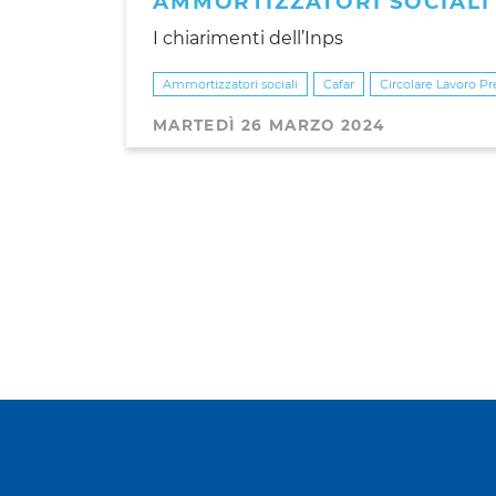
AMMORTIZZATORI SOCIALI
I chiarimenti dell’Inps
Ammortizzatori sociali
Cafar
Circolare Lavoro P
MARTEDÌ 26 MARZO 2024