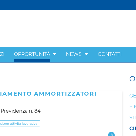
ZI
OPPORTUNITÀ
NEWS
CONTATTI
O
LIAMENTO AMMORTIZZATORI
GE
FI
o Previdenza n. 84
ST
ione attività lavorativa
CI