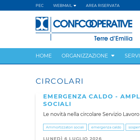
PEC
WEBMAIL
AREA RISERVATA
HOME
ORGANIZZAZIONE
SERVI
CIRCOLARI
EMERGENZA CALDO - AMP
SOCIALI
Le novità nella circolare Servizio Lavor
Ammortizzatori sociali
emergenza caldo
sospens
LUNEDÌ 6 LUGLIO 2026