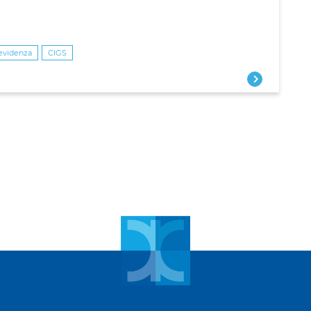
revidenza
CIGS