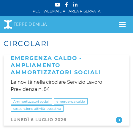
PEC
WEBMAIL
AREA RISERVATA
TERRE D'EMILIA
CIRCOLARI
EMERGENZA CALDO -
AMPLIAMENTO
AMMORTIZZATORI SOCIALI
Le novità nella circolare Servizio Lavoro
Previdenza n. 84
Ammortizzatori sociali
emergenza caldo
sospensione attività lavorativa
LUNEDÌ 6 LUGLIO 2026