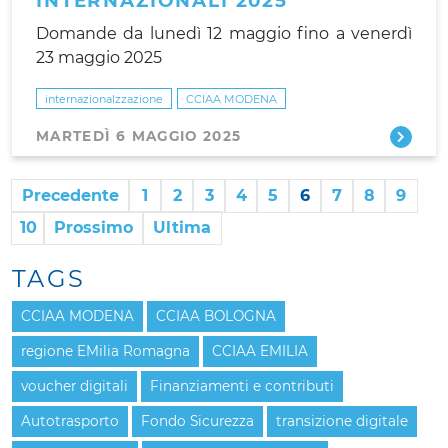
INTERNAZIONALI 2025
Domande da lunedì 12 maggio fino a venerdì
23 maggio 2025
internazionalzzazione
CCIAA MODENA
MARTEDÌ 6 MAGGIO 2025
Precedente
1
2
3
4
5
6
7
8
9
10
Prossimo
Ultima
TAGS
CCIAA MODENA
CCIAA BOLOGNA
regione EMilia Romagna
CCIAA EMILIA
voucher digitali
Finanziamenti e contributi
Autotrasporto
Fondo Sicurezza
transizione digitale