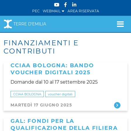
PEC
WEBMAIL
AREA RISERVATA
TERRE D'EMILIA
FINANZIAMENTI E
CONTRIBUTI
CCIAA BOLOGNA: BANDO
VOUCHER DIGITALI 2025
Domande dal 10 al 17 settembre 2025
CCIAA BOLOGNA
voucher digitali
MARTEDÌ 17 GIUGNO 2025
GAL: FONDI PER LA
QUALIFICAZIONE DELLA FILIERA