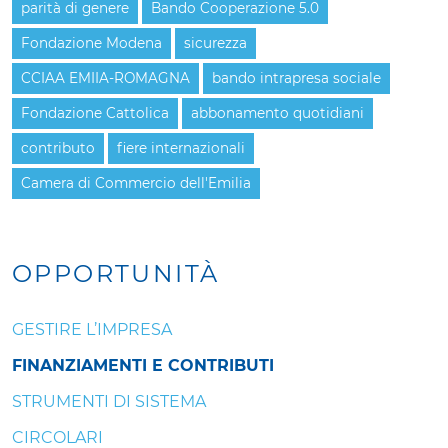
parità di genere
Bando Cooperazione 5.0
Fondazione Modena
sicurezza
CCIAA EMIIA-ROMAGNA
bando intrapresa sociale
Fondazione Cattolica
abbonamento quotidiani
contributo
fiere internazionali
Camera di Commercio dell'Emilia
OPPORTUNITÀ
GESTIRE L’IMPRESA
FINANZIAMENTI E CONTRIBUTI
STRUMENTI DI SISTEMA
CIRCOLARI