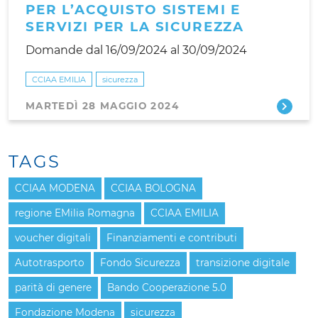
PER L’ACQUISTO SISTEMI E
SERVIZI PER LA SICUREZZA
Domande dal 16/09/2024 al 30/09/2024
CCIAA EMILIA
sicurezza
MARTEDÌ 28 MAGGIO 2024
TAGS
CCIAA MODENA
CCIAA BOLOGNA
regione EMilia Romagna
CCIAA EMILIA
voucher digitali
Finanziamenti e contributi
Autotrasporto
Fondo Sicurezza
transizione digitale
parità di genere
Bando Cooperazione 5.0
Fondazione Modena
sicurezza