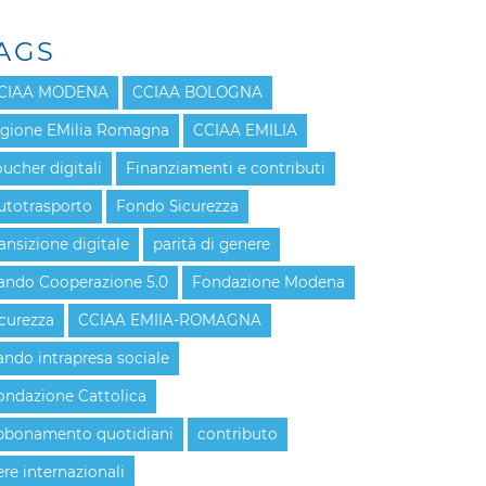
AGS
CIAA MODENA
CCIAA BOLOGNA
egione EMilia Romagna
CCIAA EMILIA
oucher digitali
Finanziamenti e contributi
utotrasporto
Fondo Sicurezza
ransizione digitale
parità di genere
ando Cooperazione 5.0
Fondazione Modena
icurezza
CCIAA EMIIA-ROMAGNA
ando intrapresa sociale
ondazione Cattolica
bbonamento quotidiani
contributo
ere internazionali