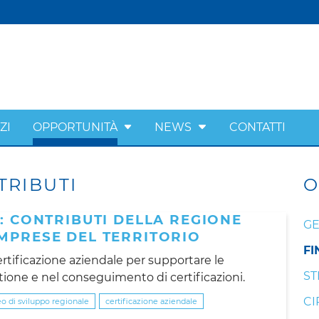
ZI
OPPORTUNITÀ
NEWS
CONTATTI
TRIBUTI
O
I: CONTRIBUTI DELLA REGIONE
GE
MPRESE DEL TERRITORIO
FI
ertificazione aziendale per supportare le
ST
tione e nel conseguimento di certificazioni.
CI
o di sviluppo regionale
certificazione aziendale