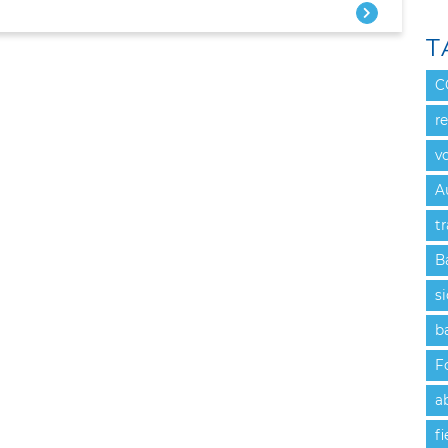
T
C
r
v
A
t
B
s
b
F
a
fi