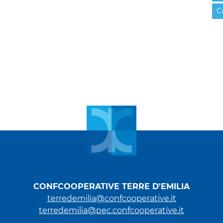
C
CONFCOOPERATIVE TERRE D'EMILIA
terredemilia@confcooperative.it
terredemilia@pec.confcooperative.it