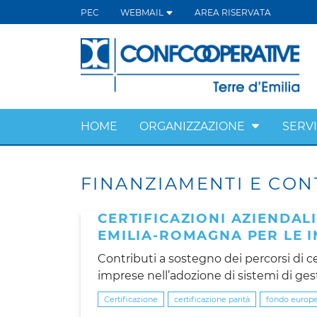
PEC
WEBMAIL
AREA RISERVATA
HOME
ORGANIZZAZIONE
SERVI
FINANZIAMENTI E CON
CERTIFICAZIONI AZIENDAL
EMILIA-ROMAGNA PER LE I
Contributi a sostegno dei percorsi di c
imprese nell’adozione di sistemi di ges
Certificazione
certificazione parità
fondo europe