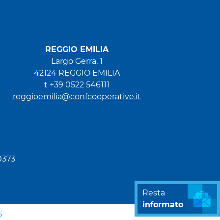
REGGIO EMILIA
Largo Gerra, 1
42124 REGGIO EMILIA
t +39 0522 546111
reggioemilia@confcooperative.it
0373
Resta
informato
S