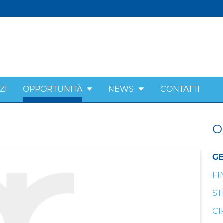
ZI
OPPORTUNITÀ
NEWS
CONTATTI
O
GE
FI
ST
CI