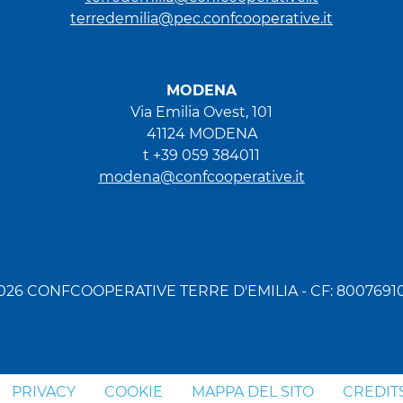
terredemilia@pec.confcooperative.it
MODENA
Via Emilia Ovest, 101
41124 MODENA
t +39 059 384011
modena@confcooperative.it
026 CONFCOOPERATIVE TERRE D'EMILIA - CF: 8007691
PRIVACY
COOKIE
MAPPA DEL SITO
CREDIT