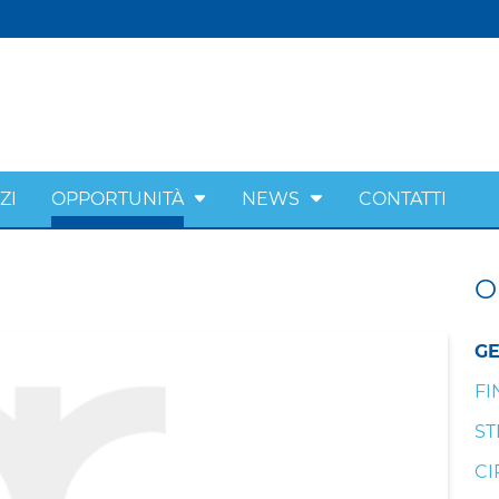
ZI
OPPORTUNITÀ
NEWS
CONTATTI
O
GE
FI
ST
CI