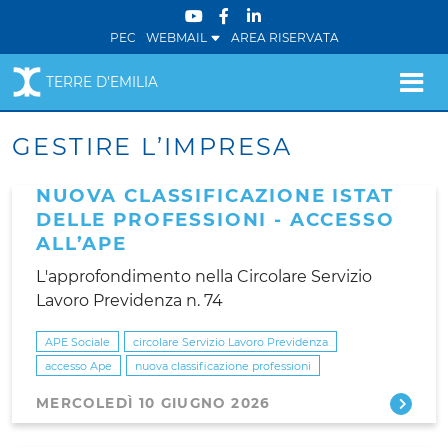
PEC
WEBMAIL
AREA RISERVATA
TERRE D'EMILIA
GESTIRE L’IMPRESA
NUOVA CLASSIFICAZIONE ISTAT
DELLE PROFESSIONI - ACCESSO
ALL’APE
L'approfondimento nella Circolare Servizio
Lavoro Previdenza n. 74
APE Sociale
circolare Servizio Lavoro Previdenza
accesso Ape
nuova classificazione professioni
MERCOLEDÌ 10 GIUGNO 2026