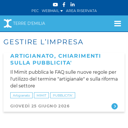
PEC
WEBMAIL
AREA RISERVATA
TERRE D'EMILIA
GESTIRE L’IMPRESA
ARTIGIANATO, CHIARIMENTI
SULLA PUBBLICITA'
Il Mimit pubblica le FAQ sulle nuove regole per
l'utilizzo del termine "artigianale" e sulla riforma
del settore
Artigianato
MIMIT
PUBBLICITA'
GIOVEDÌ 25 GIUGNO 2026