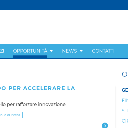
ZI
OPPORTUNITÀ
NEWS
CONTATTI
O
DO PER ACCELERARE LA
GE
FI
lo per rafforzare innovazione
ST
ollo di intesa
CI