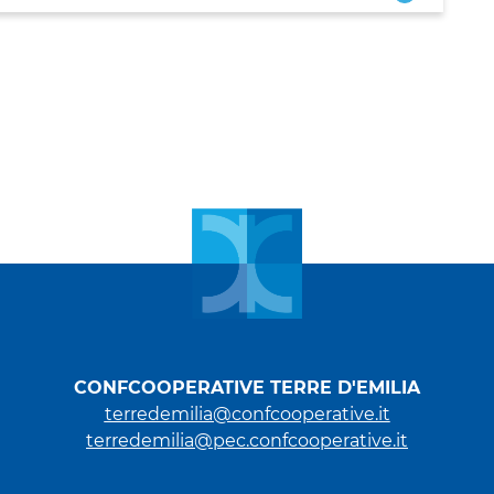
CONFCOOPERATIVE TERRE D'EMILIA
terredemilia@confcooperative.it
terredemilia@pec.confcooperative.it