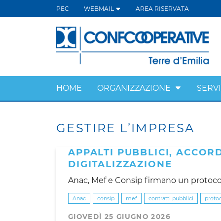
PEC
WEBMAIL
AREA RISERVATA
HOME
ORGANIZZAZIONE
SERVI
GESTIRE L’IMPRESA
APPALTI PUBBLICI, ACCOR
DIGITALIZZAZIONE
Anac, Mef e Consip firmano un protocol
Anac
consip
mef
contratti pubblici
protoc
GIOVEDÌ 25 GIUGNO 2026