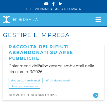
PEC
WEBMAIL
AREA RISERVATA
TERRE D'EMILIA
GESTIRE L’IMPRESA
RACCOLTA DEI RIFIUTI
ABBANDONATI SU AREE
PUBBLICHE
Chiarimenti dell'Albo gestori ambientali nella
circolare n. 3/2026
albo gestori ambientali
rifiuti abbandonati
classificazione a vista
GIOVEDÌ 11 GIUGNO 2026