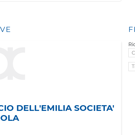
IVE
F
Ri
Ti
att
IO DELL'EMILIA SOCIETA'
COLA