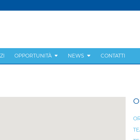
ZI
OPPORTUNITÀ
NEWS
CONTATTI
O
OR
T