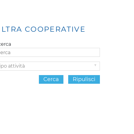
ILTRA COOPERATIVE
cerca
po
ività
Cerca
Ripulisci