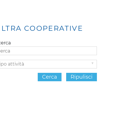
ILTRA COOPERATIVE
cerca
po
ività
Cerca
Ripulisci