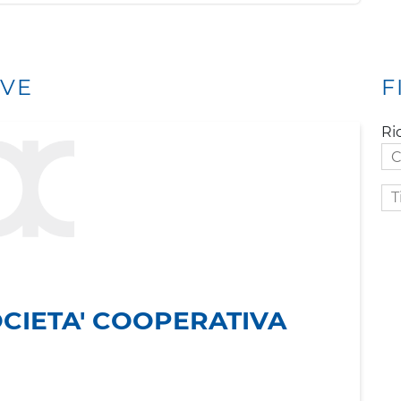
IVE
F
Ri
Ti
att
OCIETA' COOPERATIVA