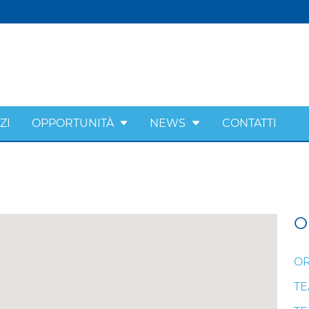
ZI
OPPORTUNITÀ
NEWS
CONTATTI
O
OR
T