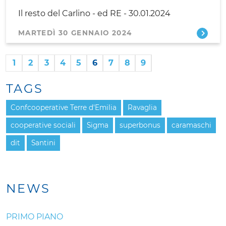
Il resto del Carlino - ed RE - 30.01.2024
MARTEDÌ 30 GENNAIO 2024
1
2
3
4
5
6
7
8
9
TAGS
Confcooperative Terre d'Emilia
Ravaglia
cooperative sociali
Sigma
superbonus
caramaschi
dit
Santini
NEWS
PRIMO PIANO