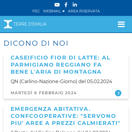
PEC
WEBMAIL
AREA RISERVATA
TERRE D'EMILIA
DICONO DI NOI
CASEIFICIO FIOR DI LATTE: AL
PARMIGIANO REGGIANO FA
BENE L'ARIA DI MONTAGNA
QN (Carlino-Nazione-Giorno) del 05.02.2024
MARTEDÌ 6 FEBBRAIO 2024
EMERGENZA ABITATIVA.
CONFCOOPERATIVE: "SERVONO
PIU' AREE A PREZZI CALMIERATI"