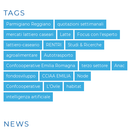
TAGS
Parmigiano Reggiano
quotazioni settimanali
mercati lattiero caseari
Latte
Focus con l'esperto
lattiero-caseario
RENTRI
Studi & Ricerche
agroalimentare
Autotrasporto
Confcooperative Emilia Romagna
terzo settore
Anac
fondosviluppo
CCIAA EMILIA
Node
Confcooperative
L'Ovile
habitat
intelligenza artificiale
NEWS