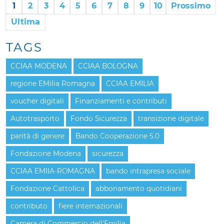
1
2
3
4
5
6
7
8
9
10
Prossimo
Ultima
TAGS
CCIAA MODENA
CCIAA BOLOGNA
regione EMilia Romagna
CCIAA EMILIA
voucher digitali
Finanziamenti e contributi
Autotrasporto
Fondo Sicurezza
transizione digitale
parità di genere
Bando Cooperazione 5.0
Fondazione Modena
sicurezza
CCIAA EMIIA-ROMAGNA
bando intrapresa sociale
Fondazione Cattolica
abbonamento quotidiani
contributo
fiere internazionali
Camera di Commercio dell'Emilia