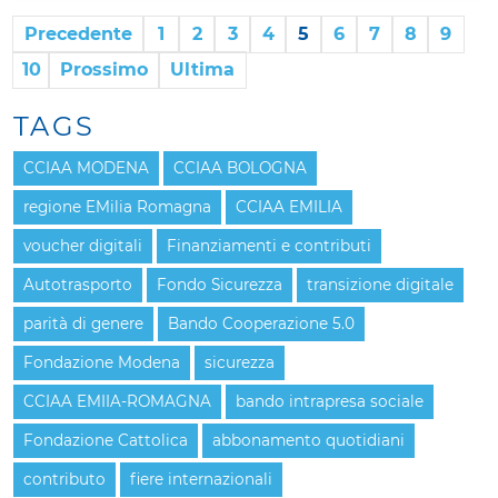
Precedente
1
2
3
4
5
6
7
8
9
10
Prossimo
Ultima
TAGS
CCIAA MODENA
CCIAA BOLOGNA
regione EMilia Romagna
CCIAA EMILIA
voucher digitali
Finanziamenti e contributi
Autotrasporto
Fondo Sicurezza
transizione digitale
parità di genere
Bando Cooperazione 5.0
Fondazione Modena
sicurezza
CCIAA EMIIA-ROMAGNA
bando intrapresa sociale
Fondazione Cattolica
abbonamento quotidiani
contributo
fiere internazionali