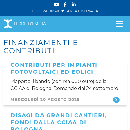
PEC
WEBMAIL
AREA RISERVATA
TERRE D'EMILIA
FINANZIAMENTI E
CONTRIBUTI
CONTRIBUTI PER IMPIANTI
FOTOVOLTAICI ED EOLICI
Riaperto il bando (con 194.000 euro) della
CCIAA di Bologna. Domande dal 24 settembre
MERCOLEDÌ 20 AGOSTO 2025
DISAGI DA GRANDI CANTIERI,
FONDI DALLA CCIAA DI
BOLOGNA