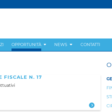
ZI
OPPORTUNITÀ
NEWS
CONTATTI
O
 FISCALE N. 17
GE
ttuativi
FI
ST
CI