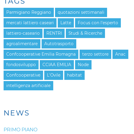
TAGS
Parmigiano Reggiano
quotazioni settimanali
mercati lattiero caseari
Latte
Focus con l'esperto
lattiero-caseario
RENTRI
Studi & Ricerche
agroalimentare
Autotrasporto
Confcooperative Emilia Romagna
terzo settore
Anac
fondosviluppo
CCIAA EMILIA
Node
Confcooperative
L'Ovile
habitat
intelligenza artificiale
NEWS
PRIMO PIANO