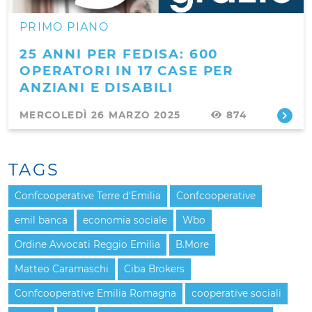
PRIMO PIANO
25 ANNI PER FEDISA: 600
OPERATORI IN 17 CASE PER
ANZIANI E DISABILI
MERCOLEDÌ 26 MARZO 2025
874
TAGS
Confcooperative Terre d'Emilia
Confcooperative
emil banca
economia sociale
Wbo
Ordine Avvocati Reggio Emilia
B.More
Matteo Caramaschi
Ciba Brokers
Confcooperative Emilia Romagna
cooperative sociali