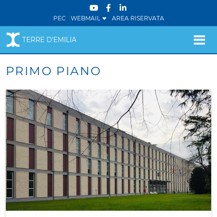
PEC
WEBMAIL
AREA RISERVATA
TERRE D'EMILIA
PRIMO PIANO