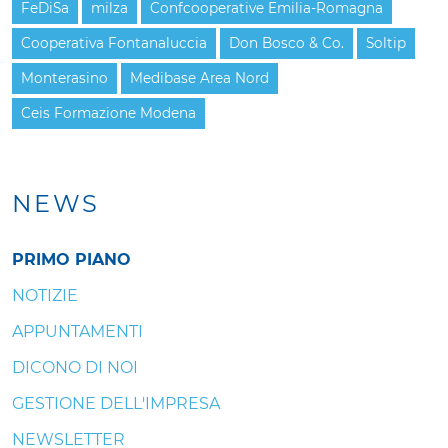
FeDiSa
milza
Confcooperative Emilia-Romagna
Cooperativa Fontanaluccia
Don Bosco & Co.
Soltip
Monterasino
Medibase Area Nord
Ceis Formazione Modena
NEWS
PRIMO PIANO
NOTIZIE
APPUNTAMENTI
DICONO DI NOI
GESTIONE DELL'IMPRESA
NEWSLETTER