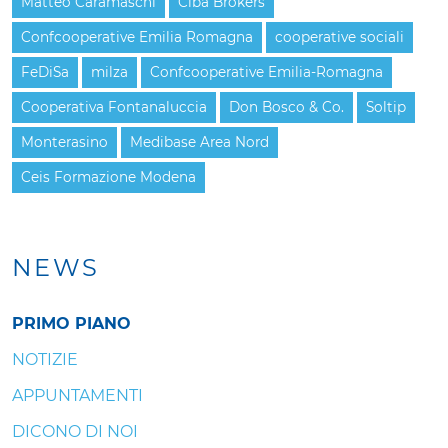
Matteo Caramaschi
Ciba Brokers
Confcooperative Emilia Romagna
cooperative sociali
FeDiSa
milza
Confcooperative Emilia-Romagna
Cooperativa Fontanaluccia
Don Bosco & Co.
Soltip
Monterasino
Medibase Area Nord
Ceis Formazione Modena
NEWS
PRIMO PIANO
NOTIZIE
APPUNTAMENTI
DICONO DI NOI