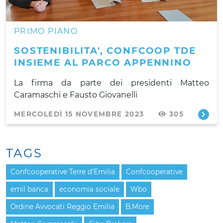
PRIMO PIANO
SOSTENIBILITA', CONFCOOP TDE
INSIEME AL PARCO APPENNINO
La firma da parte dei presidenti Matteo
Caramaschi e Fausto Giovanelli
MERCOLEDÌ 15 NOVEMBRE 2023
305
TAGS
Confcooperative Terre d'Emilia
Confcooperative
emil banca
economia sociale
Wbo
Ordine Avvocati Reggio Emilia
B.More