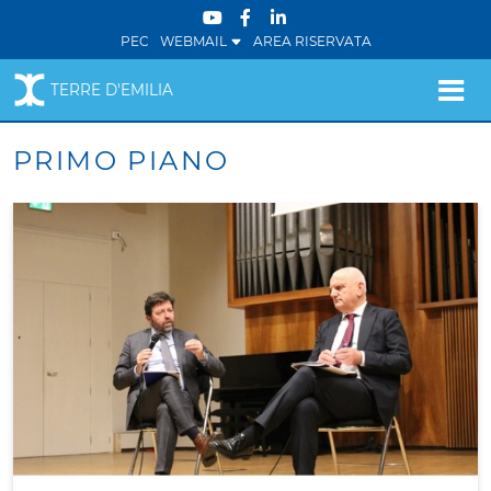
PEC
WEBMAIL
AREA RISERVATA
TERRE D'EMILIA
PRIMO PIANO