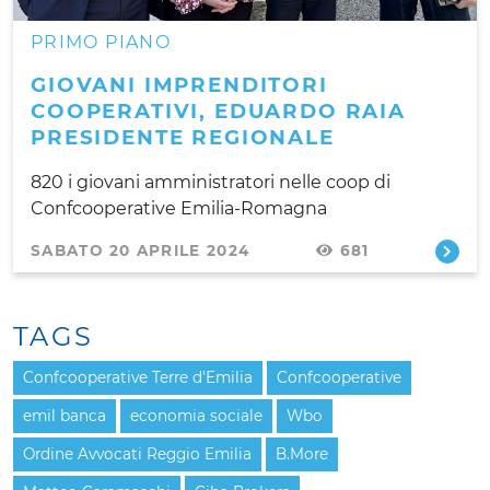
PRIMO PIANO
GIOVANI IMPRENDITORI
COOPERATIVI, EDUARDO RAIA
PRESIDENTE REGIONALE
820 i giovani amministratori nelle coop di
Confcooperative Emilia-Romagna
SABATO 20 APRILE 2024
681
TAGS
Confcooperative Terre d'Emilia
Confcooperative
emil banca
economia sociale
Wbo
Ordine Avvocati Reggio Emilia
B.More