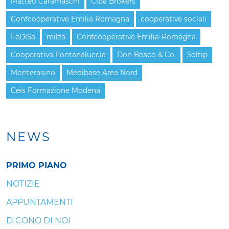
Matteo Caramaschi
Ciba Brokers
Confcooperative Emilia Romagna
cooperative sociali
FeDiSa
milza
Confcooperative Emilia-Romagna
Cooperativa Fontanaluccia
Don Bosco & Co.
Soltip
Monterasino
Medibase Area Nord
Ceis Formazione Modena
NEWS
PRIMO PIANO
NOTIZIE
APPUNTAMENTI
DICONO DI NOI