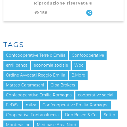
Riproduzione riservata ©
158
TAGS
Confcooperative Terre d'Emilia
Confcooperative
emil banca
economia sociale
Wbo
Ordine Avvocati Reggio Emilia
B.More
Matteo Caramaschi
Ciba Brokers
Confcooperative Emilia Romagna
cooperative sociali
FeDiSa
milza
Confcooperative Emilia-Romagna
Cooperativa Fontanaluccia
Don Bosco & Co.
Soltip
Monterasino
Medibase Area Nord