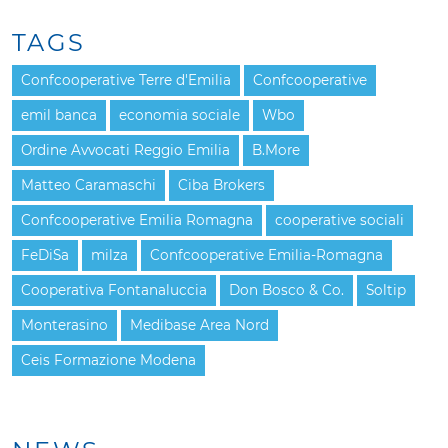
TAGS
Confcooperative Terre d'Emilia
Confcooperative
emil banca
economia sociale
Wbo
Ordine Avvocati Reggio Emilia
B.More
Matteo Caramaschi
Ciba Brokers
Confcooperative Emilia Romagna
cooperative sociali
FeDiSa
milza
Confcooperative Emilia-Romagna
Cooperativa Fontanaluccia
Don Bosco & Co.
Soltip
Monterasino
Medibase Area Nord
Ceis Formazione Modena