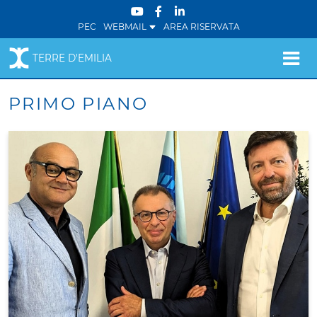
PEC
WEBMAIL
AREA RISERVATA
TERRE D'EMILIA
PRIMO PIANO