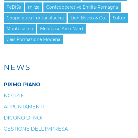
FeDiSa
milza
Confcooperative Emilia-Romagna
Cooperativa Fontanaluccia
Don Bosco & Co.
Soltip
Monterasino
Medibase Area Nord
Ceis Formazione Modena
NEWS
PRIMO PIANO
NOTIZIE
APPUNTAMENTI
DICONO DI NOI
GESTIONE DELL'IMPRESA