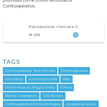
promosso con le Unioni territoriali di
Confcooperative.
Riproduzione riservata ©
259
TAGS
Confcooperative Terre d'Emilia
Confcooperative
emil banca
economia sociale
Wbo
Ordine Avvocati Reggio Emilia
B.More
Matteo Caramaschi
Ciba Brokers
Confcooperative Emilia Romagna
cooperative sociali