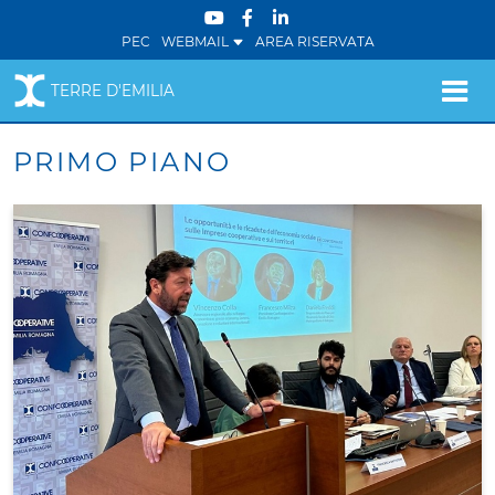
PEC
WEBMAIL
AREA RISERVATA
TERRE D'EMILIA
PRIMO PIANO