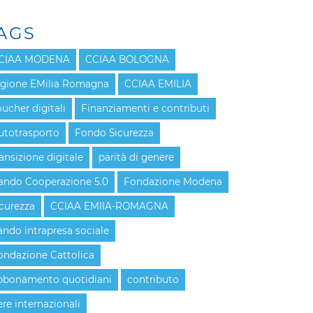
AGS
CIAA MODENA
CCIAA BOLOGNA
egione EMilia Romagna
CCIAA EMILIA
oucher digitali
Finanziamenti e contributi
utotrasporto
Fondo Sicurezza
ransizione digitale
parità di genere
ando Cooperazione 5.0
Fondazione Modena
icurezza
CCIAA EMIIA-ROMAGNA
ando intrapresa sociale
ondazione Cattolica
bbonamento quotidiani
contributo
ere internazionali