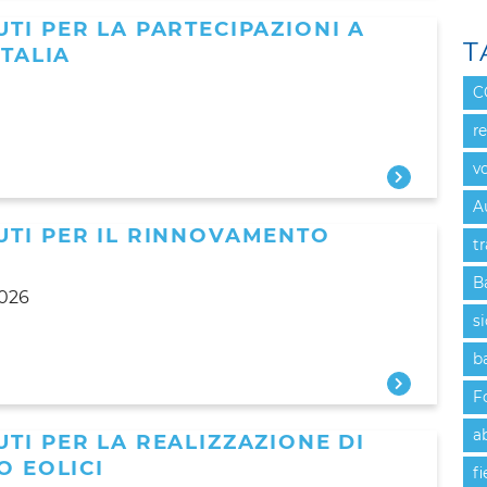
TI PER LA PARTECIPAZIONI A
T
ITALIA
C
r
v
A
UTI PER IL RINNOVAMENTO
t
B
2026
s
b
F
a
TI PER LA REALIZZAZIONE DI
O EOLICI
fi