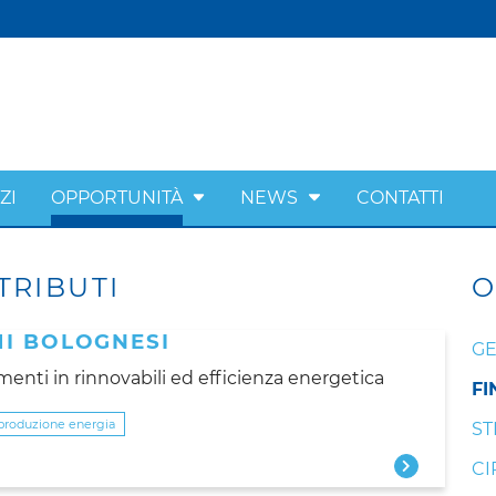
ZI
OPPORTUNITÀ
NEWS
CONTATTI
TRIBUTI
O
MI BOLOGNESI
GE
enti in rinnovabili ed efficienza energetica
FI
tproduzione energia
ST
CI