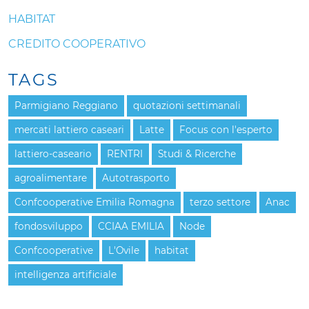
HABITAT
CREDITO COOPERATIVO
TAGS
Parmigiano Reggiano
quotazioni settimanali
mercati lattiero caseari
Latte
Focus con l'esperto
lattiero-caseario
RENTRI
Studi & Ricerche
agroalimentare
Autotrasporto
Confcooperative Emilia Romagna
terzo settore
Anac
fondosviluppo
CCIAA EMILIA
Node
Confcooperative
L'Ovile
habitat
intelligenza artificiale