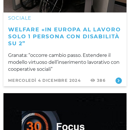
SOCIALE
WELFARE «IN EUROPA AL LAVORO
SOLO 1 PERSONA CON DISABILITÀ
SU 2”
Granata: “occorre cambio passo. Estendere il
modello virtuoso dell’inserimento lavorativo con
cooperative sociali”
MERCOLEDÌ 4 DICEMBRE 2024
386