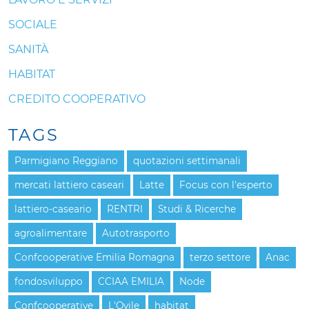
SOCIALE
SANITÀ
HABITAT
CREDITO COOPERATIVO
TAGS
Parmigiano Reggiano
quotazioni settimanali
mercati lattiero caseari
Latte
Focus con l'esperto
lattiero-caseario
RENTRI
Studi & Ricerche
agroalimentare
Autotrasporto
Confcooperative Emilia Romagna
terzo settore
Anac
fondosviluppo
CCIAA EMILIA
Node
Confcooperative
L'Ovile
habitat