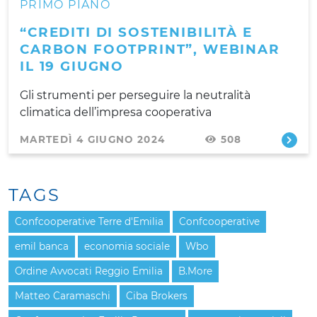
PRIMO PIANO
“CREDITI DI SOSTENIBILITÀ E
CARBON FOOTPRINT”, WEBINAR
IL 19 GIUGNO
Gli strumenti per perseguire la neutralità
climatica dell’impresa cooperativa
MARTEDÌ 4 GIUGNO 2024
508
TAGS
Confcooperative Terre d'Emilia
Confcooperative
emil banca
economia sociale
Wbo
Ordine Avvocati Reggio Emilia
B.More
Matteo Caramaschi
Ciba Brokers