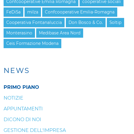
Confcooperative Emilia Romagna
cooperative sociali
FeDiSa
milza
Confcooperative Emilia-Romagna
Cooperativa Fontanaluccia
Don Bosco & Co.
Soltip
Monterasino
Medibase Area Nord
Ceis Formazione Modena
NEWS
PRIMO PIANO
NOTIZIE
APPUNTAMENTI
DICONO DI NOI
GESTIONE DELL'IMPRESA