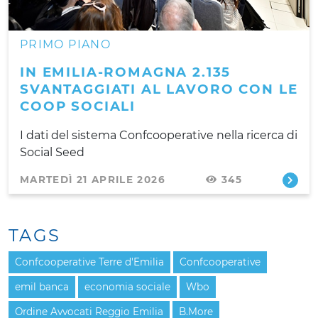
PRIMO PIANO
IN EMILIA-ROMAGNA 2.135
SVANTAGGIATI AL LAVORO CON LE
COOP SOCIALI
I dati del sistema Confcooperative nella ricerca di
Social Seed
MARTEDÌ 21 APRILE 2026
345
TAGS
Confcooperative Terre d'Emilia
Confcooperative
emil banca
economia sociale
Wbo
Ordine Avvocati Reggio Emilia
B.More