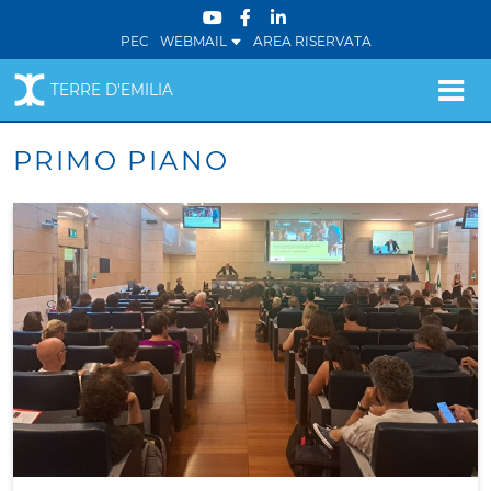
PEC
WEBMAIL
AREA RISERVATA
TERRE D'EMILIA
PRIMO PIANO