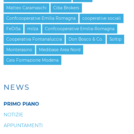
Matteo Caramaschi
Ciba Brokers
Confcooperative Emilia Romagna
cooperative sociali
FeDiSa
milza
Confcooperative Emilia-Romagna
Cooperativa Fontanaluccia
Don Bosco & Co.
Soltip
Monterasino
Medibase Area Nord
Ceis Formazione Modena
NEWS
PRIMO PIANO
NOTIZIE
APPUNTAMENTI