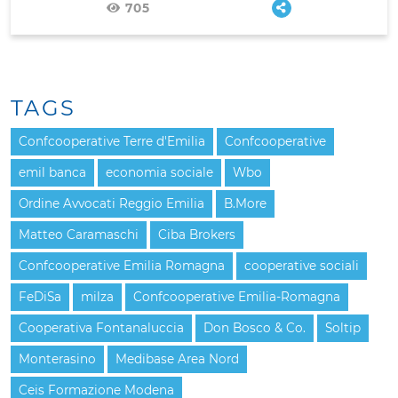
705
TAGS
Confcooperative Terre d'Emilia
Confcooperative
emil banca
economia sociale
Wbo
Ordine Avvocati Reggio Emilia
B.More
Matteo Caramaschi
Ciba Brokers
Confcooperative Emilia Romagna
cooperative sociali
FeDiSa
milza
Confcooperative Emilia-Romagna
Cooperativa Fontanaluccia
Don Bosco & Co.
Soltip
Monterasino
Medibase Area Nord
Ceis Formazione Modena