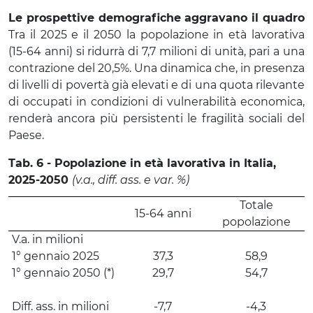
Le prospettive demografiche aggravano il quadro
Tra il 2025 e il 2050 la popolazione in età lavorativa
(15-64 anni) si ridurrà di 7,7 milioni di unità, pari a una
contrazione del 20,5%. Una dinamica che, in presenza
di livelli di povertà già elevati e di una quota rilevante
di occupati in condizioni di vulnerabilità economica,
renderà ancora più persistenti le fragilità sociali del
Paese.
Tab. 6 - Popolazione in età lavorativa in Italia,
2025-2050
(v.a., diff. ass. e var. %)
Totale
15-64 anni
popolazione
V.a. in milioni
1° gennaio 2025
37,3
58,9
1° gennaio 2050 (*)
29,7
54,7
Diff. ass. in milioni
-7,7
-4,3