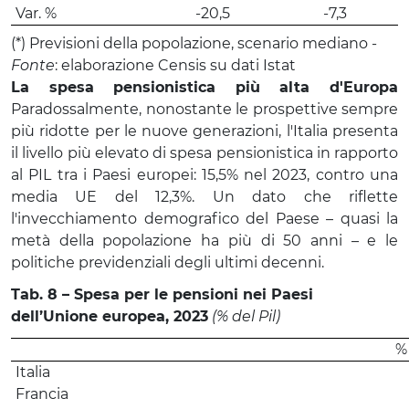
Var. %
-20,5
-7,3
(*) Previsioni della popolazione, scenario mediano -
Fonte
: elaborazione Censis su dati Istat
La spesa pensionistica più alta d'Europa
Paradossalmente, nonostante le prospettive sempre
più ridotte per le nuove generazioni, l'Italia presenta
il livello più elevato di spesa pensionistica in rapporto
al PIL tra i Paesi europei: 15,5% nel 2023, contro una
media UE del 12,3%. Un dato che riflette
l'invecchiamento demografico del Paese – quasi la
metà della popolazione ha più di 50 anni – e le
politiche previdenziali degli ultimi decenni.
Tab. 8 – Spesa per le pensioni nei Paesi
dell’Unione europea, 2023
(% del Pil)
% 
Italia
Francia