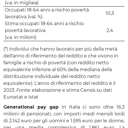
(v.a. in migliaia)
Occupati 18-64 anni a rischio povertà
10,3
lavorativa (val. %)
Stima occupati 18-64 anni a rischio
povertà lavorativa
2,4
(v.a. in milioni)
(*) Individui che hanno lavorato per più della metà
dell'anno di riferimento del reddito e che vivono in
famiglie a rischio di povertà (con reddito netto
equivalente inferiore al 60% della mediana della
distribuzione individuale del reddito netto
equivalente). L'anno di riferimento del reddito è il
2023.
Fonte
: elaborazione e stima Censis su dati
Eurostat e Istat
Generational pay gap
In Italia ci sono oltre 16,3
milioni di pensionati, con importi medi mensili lordi
di 2.142 euro per gli uomini e 1.595 euro per le donne,
per una media complessiva di 1.861 euro. La