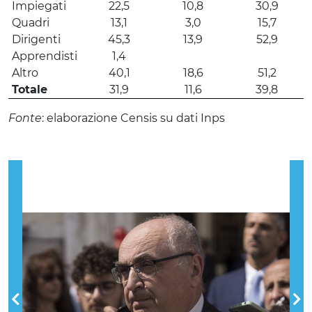
Impiegati
22,5
10,8
30,9
Quadri
13,1
3,0
15,7
Dirigenti
45,3
13,9
52,9
Apprendisti
1,4
Altro
40,1
18,6
51,2
Totale
31,9
11,6
39,8
Fonte
: elaborazione Censis su dati Inps
Previous
Nex